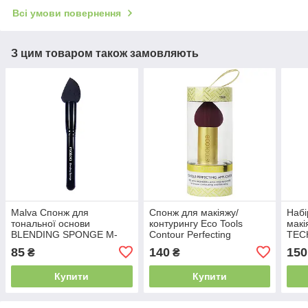
Всі умови повернення
З цим товаром також замовляють
Malva Спонж для
Спонж для макіяжу/
Набі
тональної основи
контурингу Eco Tools
макі
BLENDING SPONGE M-
Contour Perfecting
TEC
309 No033
Applicator 1368
2 mi
85
140
150
₴
₴
(2 шт
Купити
Купити