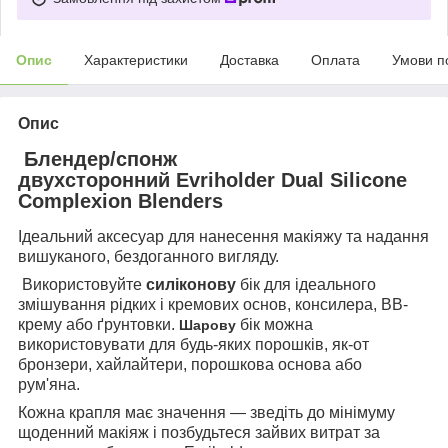
Опис
Характеристики
Доставка
Оплата
Умови п
Опис
Блендер/спонж
д
вухсторонний
Evriholder Dual Silicone
Complexion Blenders
Ідеальний аксесуар для нанесення макіяжу та надання
вишуканого, бездоганного вигляду.
Використовуйте
силіконову
бік для ідеального
змішування рідких і кремових основ, консилера, BB-
крему або ґрунтовки.
бік можна
Шарову
використовувати для будь-яких порошків, як-от
бронзери, хайлайтери, порошкова основа або
рум'яна.
Кожна крапля має значення — зведіть до мінімуму
щоденний макіяж і позбудьтеся зайвих витрат за