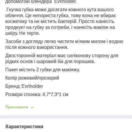
допомогою блендера Evriholder.
Гнучка губка може досягати кожного кута вашого
обличчя. Це непориста губка, тому вона не вбирає
косметику та не містить бактерій. Просто нанесіть
продеукт на губку за потреби, і нанесіть макіяж на
шкіру. Не терти.
Засоби з догляду легко чистити м'яким милом і водою
після кожного використання.
Двосторонній матеріал має силіконову сторону для
рідких основ і шаровий бік для порошків.
Пакет містить 2 губки для макіяжу.
Колір рожевий/прозорий
Бренд: Evriholder
Розміри спонжа: 4,7*7,3*1 см
Приховати
Характеристики