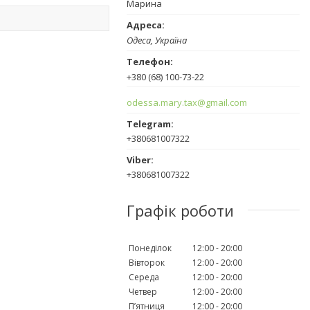
Марина
Одеса, Україна
+380 (68) 100-73-22
odessa.mary.tax@gmail.com
+380681007322
+380681007322
Графік роботи
Понеділок
12:00
20:00
Вівторок
12:00
20:00
Середа
12:00
20:00
Четвер
12:00
20:00
Пʼятниця
12:00
20:00