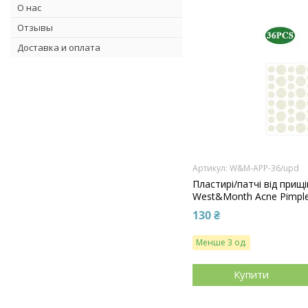
О нас
Отзывы
Доставка и оплата
W&M-APP-36/upd
Пластирі/патчі від прищі
West&Month Acne Pimple
130 ₴
Менше 3 од.
Купити