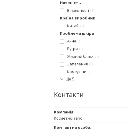
Наявність
В наявності
1
Країна виробник
Китай
1
Проблема шкіри
Акне
1
Вугри
1
Жирний блиск
1
Запалення
1
Комедони
1
Ще 5
Контакти
КосметикTrend