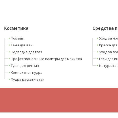
Косметика
Средства п
Помады
Уход за но
Тени для век
Краска для
Подводка для глаз
Уход за во
Профессиональные палитры для макияжа
Гели для и
Тушь для ресниц
Натуральн
Компактная пудра
Пудра рассыпчатая