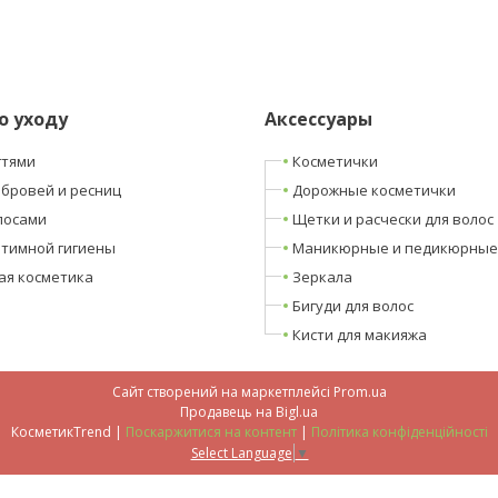
о уходу
Аксессуары
гтями
Косметички
 бровей и ресниц
Дорожные косметички
лосами
Щетки и расчески для волос
нтимной гигиены
Маникюрные и педикюрные
ая косметика
Зеркала
Бигуди для волос
Кисти для макияжа
Сайт створений на маркетплейсі
Prom.ua
Продавець на Bigl.ua
КосметикTrend |
Поскаржитися на контент
|
Політика конфіденційності
Select Language
▼