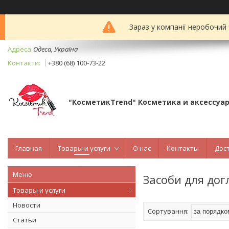
Зараз у компанії неробочий
Одеса, Україна
+380 (68) 100-73-22
"КосметикTrend" Косметика и аксессуа
Главная
Товары и услуги
О нас
Контакты
Дос
Засоби для дог
Товары и услуги
Новости
Статьи