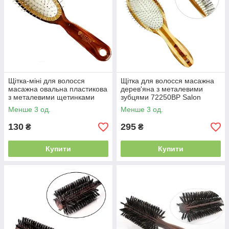
Щітка-міні для волосся
Щітка для волосся масажна
масажна овальна пластикова
дерев'яна з металевими
з металевими щетинками
зубцями 72250BP Salon
6235TTN Salon Professional
Professional
Менше 3 од.
Менше 3 од.
130
295
₴
₴
Купити
Купити