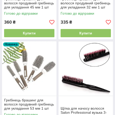
волосся продувний гребінець
волосся продувний гребінець
для укладання 45 мм 1 шт
для укладання 32 мм 1 шт
(алюміній-нейлон-кераміка)
(алюміній-нейлон-кераміка)
Готово до відправки
Готово до відправки
360
335
₴
₴
Купити
Купити
Новинка
Гребінець брашинг для
волосся продувний гребінець
для укладання 53 мм 1 шт
Щітка для начосу волосся
(алюміній-нейлон-кераміка)
Salon Professional вузька 3-
Готово до відправки