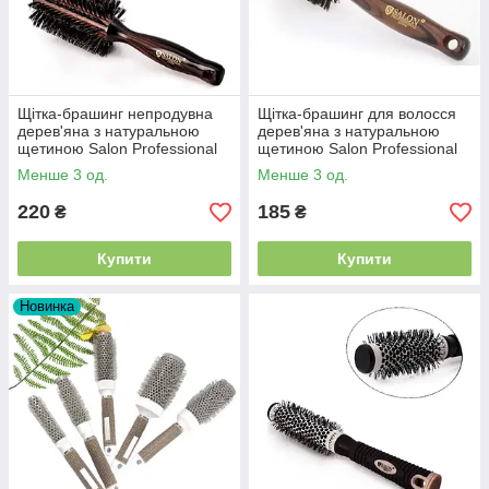
Щітка-брашинг непродувна
Щітка-брашинг для волосся
дерев'яна з натуральною
дерев'яна з натуральною
щетиною Salon Professional
щетиною Salon Professional
2271FM
2272fm
Менше 3 од.
Менше 3 од.
220
185
₴
₴
Купити
Купити
Новинка