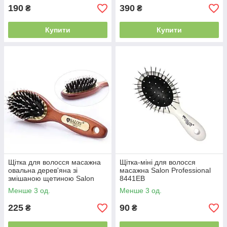
190
390
₴
₴
Купити
Купити
Щітка для волосся масажна
Щітка-міні для волосся
овальна дерев'яна зі
масажна Salon Professional
змішаною щетиною Salon
8441EB
Professional 7696CLG
Менше 3 од.
Менше 3 од.
225
90
₴
₴