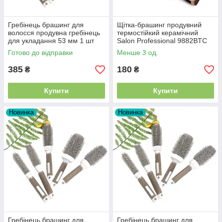
Гребінець брашинг для
Щітка-брашинг продувний
волосся продувна гребінець
термостійкий керамічний
для укладання 53 мм 1 шт
Salon Professional 9882BTC
(алюміній-нейлон-кераміка)
Ceramic
Готово до відправки
Менше 3 од.
385
180
₴
₴
Купити
Купити
Новинка
Новинка
Гребінець брашинг для
Гребінець брашинг для