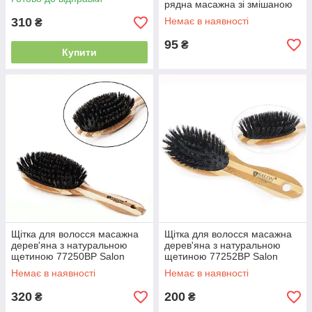
25
рядна масажна зі змішаною
щетиною
310
Немає в наявності
₴
95
₴
Купити
Щітка для волосся масажна
Щітка для волосся масажна
дерев'яна з натуральною
дерев'яна з натуральною
щетиною 77250BP Salon
щетиною 77252BP Salon
Professional
Professional
Немає в наявності
Немає в наявності
320
200
₴
₴