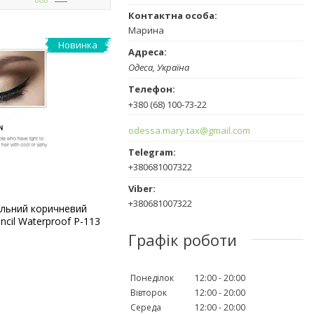
Марина
Новинка
Одеса, Україна
+380 (68) 100-73-22
odessa.mary.tax@gmail.com
+380681007322
+380681007322
ральний коричневий
cil Waterproof P-113
Графік роботи
Понеділок
12:00
20:00
Вівторок
12:00
20:00
Середа
12:00
20:00