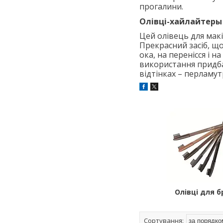
прогалини.
Олівці-хайлайтеры
Цей олівець для макі
Прекрасний засіб, що
ока, на перенісся і н
використання придба
відтінках – перламу
Олівці для б