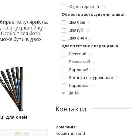
Односторонній
39
Область застосування олівця
абирає популярність.
Для брів
2
, на внутрішній кут
Для губ
32
 Особа після його
Для очей
 може бути в двох
5
Цвет/Оттенок карандаша
Бежевий
2
Блакитний
1
Бордовий
1
Відтінки натурального
3
Карамель
1
Ще 14
Контакти
вці для очей
КосметикTrend