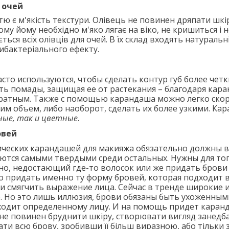
 очей
ю є м'якість текстури. Олівець не повинен дряпати шкі
му йому необхідно м'яко лягає на віко, не кришиться і 
ється всіх олівців для очей. В їх склад входять натуральн
ибактеріального ефекту.
асто используются, чтобы сделать контур губ более чет
ь помады, защищая ее от растекания – благодаря кара
уратным. Также с помощью карандаша можно легко ско
 им объем, либо наоборот, сделать их более узкими. Кар
ные, так и цветные
.
овей
ических карандашей для макияжа обязательно должны 
яются самыми твердыми среди остальных. Нужны для тог
но, недостающий где-то волосок или же придать брови
 придать именно ту форму бровей, которая подходит 
и смягчить выражение лица. Сейчас в тренде широкие и
. Но это лишь иллюзия, брови обязаны быть ухоженным
одит определенному лицу. И на помощь придет каранд
, не повинен бруднити шкіру, створювати вигляд занедба
и всю брову, зробивши її більш виразною, або тільки