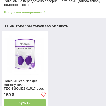
Законом не передбачено повернення та обмін даного товару
належної якості
Всі умови повернення
З цим товаром також замовляють
Набір мініспонжів для
макіяжу REAL
TECHNIQUES 01517 eyes
2 miracle eraser sponges
150
₴
(2 шт.)
Купити