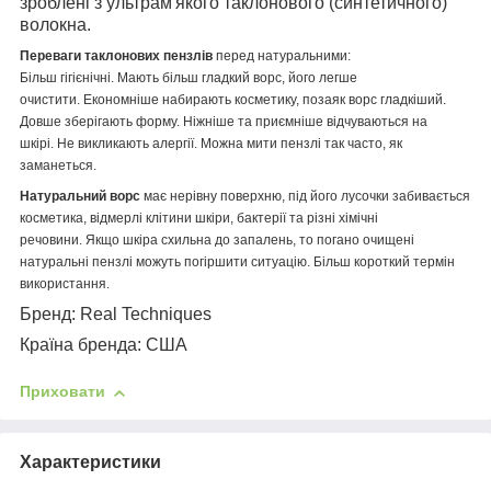
зроблені з ультрам'якого таклонового (синтетичного)
волокна.
Переваги таклонових пензлів
перед натуральними:
Більш гігієнічні. Мають більш гладкий ворс, його легше
очистити. Економніше набирають косметику, позаяк ворс гладкіший.
Довше зберігають форму. Ніжніше та приємніше відчуваються на
шкірі. Не викликають алергії. Можна мити пензлі так часто, як
заманеться.
Натуральний ворс
має нерівну поверхню, під його лусочки забивається
косметика, відмерлі клітини шкіри, бактерії та різні хімічні
речовини. Якщо шкіра схильна до запалень, то погано очищені
натуральні пензлі можуть погіршити ситуацію. Більш короткий термін
використання.
Бренд: Real Techniques
Країна бренда: США
Приховати
Характеристики