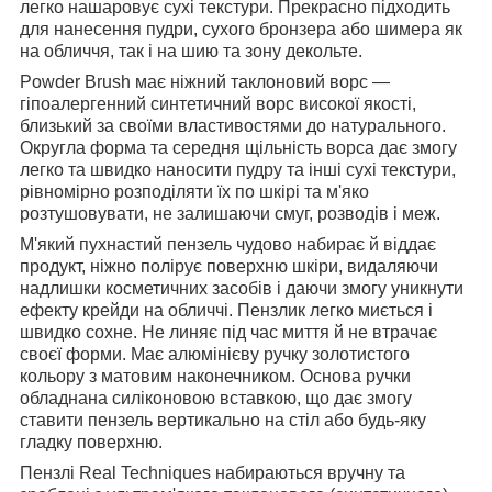
легко нашаровує сухі текстури. Прекрасно підходить
для нанесення пудри, сухого бронзера або шимера як
на обличчя, так і на шию та зону декольте.
Powder Brush має ніжний таклоновий ворс —
гіпоалергенний синтетичний ворс високої якості,
близький за своїми властивостями до натурального.
Округла форма та середня щільність ворса дає змогу
легко та швидко наносити пудру та інші сухі текстури,
рівномірно розподіляти їх по шкірі та м'яко
розтушовувати, не залишаючи смуг, розводів і меж.
М'який пухнастий пензель чудово набирає й віддає
продукт, ніжно полірує поверхню шкіри, видаляючи
надлишки косметичних засобів і даючи змогу уникнути
ефекту крейди на обличчі. Пензлик легко миється і
швидко сохне. Не линяє під час миття й не втрачає
своєї форми. Має алюмінієву ручку золотистого
кольору з матовим наконечником. Основа ручки
обладнана силіконовою вставкою, що дає змогу
ставити пензель вертикально на стіл або будь-яку
гладку поверхню.
Пензлі Real Techniques набираються вручну та