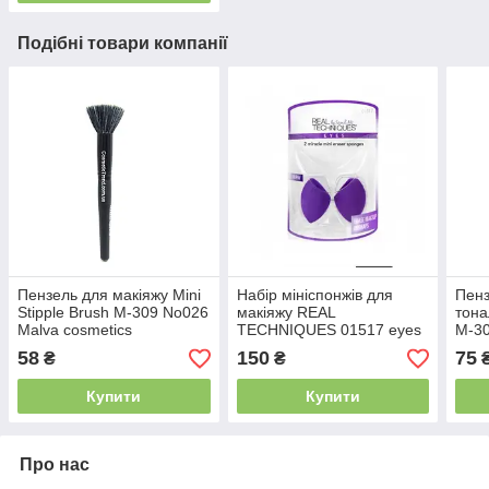
Подібні товари компанії
Пензель для макіяжу Mini
Набір мініспонжів для
Пенз
Stipple Brush M-309 No026
макіяжу REAL
тона
Malva cosmetics
TECHNIQUES 01517 eyes
M-30
2 miracle eraser sponges
cosm
58
150
75
₴
₴
(2 шт.)
Foun
Купити
Купити
Про нас