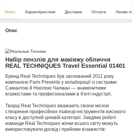
Опис
Характеристики
Доставка
Оплата
Умови п
Опис
Набір пензлів для макіяжу обличчя
REAL TECHNIQUES Travel Essential 01401
Бренд Real Techniques був заснований 2011 року
компанією Paris Presents у колаборації із сестрами
Самантою й Ніколою Чапман — знаменитими
візажістами та професіоналами в б'юті-індустрії.
Творці Real Techniques вважають своєю місією
створення професійних makeup-інструментів високого
класу в доступній ціновій категорії. Завдяки роботі
команди Real Techniques жінки всього світу можуть
використовувати досвід і прийоми візажистів: