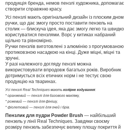
продукція бренда, немов пензлі художника, допомагає
створити справжню красу.
Усі пензлі мають оригінальний дизайн із плоским дном
ручки, що дає змогу просто поставити пензель на
столик — блискуча ідея, яка дає змогу легко та швидко
користуватися пензлями. Ворс у китиках набраний
щільно та рівномірно.
Ручки пензлів виготовлені з алюмінію з прогумованою
протиковзною насадкою на кінці. Дуже міцні, міцні та
зручні.
У разі належного догляду пензлі можна
використовувати впродовж багатьох років. Виробник
дотримується всіх етичних норм і не тестує свою
продукцію на тваринах.
Усі пензлі Real Techniques мають
колірне кодування
:
* оранжевий — пензлі для базового макіяжу,
* рожевий — пензлі для фінішу,
* фіолетовий — пензлі для очей і брів.
Пензлик для пудри Powder Brush
— найбільший
пензель у лінії Real Techniques. Завдяки своєму
розміру пензель забезпечує велику площу покриття й