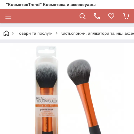
"КосметикTrend" Косметика и аксессуары
Товари та послуги
Кисті,спонжи, аплікатори та інші акс