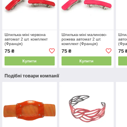
Шпилька-міні червона
Шпилька-міні малиново-
Шпил
автомат 2 шт. комплект
рожева автомат 2 шт.
авто
(Франція)
комплект (Франція)
(Фра
75
75
75
₴
₴
Купити
Купити
Подібні товари компанії