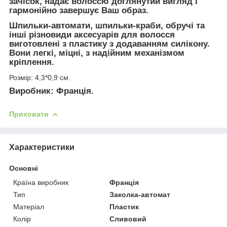
зачісок, надає волоссю доглянутий вигляд і
гармонійно завершує Ваш образ.
Шпильки-автомати, шпильки-краби, обручі та
інші різновиди аксесуарів для волосся
виготовлені з пластику з додаванням силікону.
Вони легкі, міцні, з надійним механізмом
кріплення.
Розмір: 4,3*0,9 см.
Виробник: Франція.
Приховати
Характеристики
Основні
Країна виробник
Франція
Тип
Заколка-автомат
Матеріал
Пластик
Колір
Сливовий