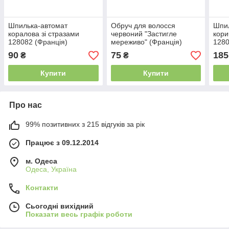
Шпилька-автомат
Обруч для волосся
Шпи
коралова зі стразами
червоний "Застигле
кори
128082 (Франція)
мереживо" (Франція)
1280
роз
90
75
185
₴
₴
Купити
Купити
Про нас
99% позитивних з 215 відгуків за рік
Працює з 09.12.2014
м. Одеса
Одеса, Україна
Контакти
Сьогодні вихідний
Показати весь графік роботи