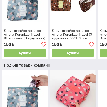
Косметичка/органайзер
Косметичка/органайзер
Косм
жіноча Korenkab Travel
жіноча Korenkab Travel (3
жіно
Blue Flovers (3 відділення)
відділення) 22*15*8 см
Blue
22*15*8 см
22*1
150
150
150
₴
₴
Купити
Купити
Подібні товари компанії