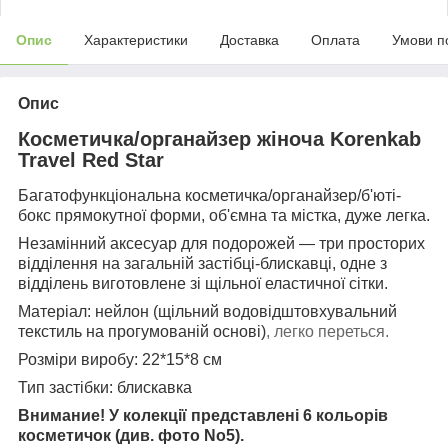
Опис
Характеристики
Доставка
Оплата
Умови п
Опис
Косметичка/органайзер жіноча Korenkab
Travel Red Star​
Багатофункціональна косметичка/органайзер/б'юті-
бокс прямокутної форми, об'ємна та містка, дуже легка.
Незамінний аксесуар для подорожей — три просторих
відділення на загальній застібці-блискавці, одне з
відділень виготовлене зі щільної еластичної сітки.
Матеріал: нейлон (щільний водовідштовхувальний
текстиль на прогумованій основі)
, легко переться.
Розміри виробу: 22*15*8 см
Тип застібки: блискавка
Внимание! У колекції представлені 6 кольорів
косметичок (див. фото No5).