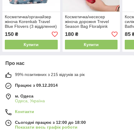
Косметичка/органайзер
Косметичка/несесер
Косм
жіноча Korenkab Travel
жіноча дорожня Trevel
силі
Blue Flovers (3 відділення)
Season Bag Floralpink
Bath
22*15*8 см
22*17*8 см
150
180
85
₴
₴
Купити
Купити
Про нас
99% позитивних з 215 відгуків за рік
Працює з 09.12.2014
м. Одеса
Одеса, Україна
Контакти
Сьогодні працює з 12:00 до 18:00
Показати весь графік роботи