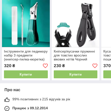
Інструменти для педикюру
Кніпсер/кусачки пружинні
Куса
набір 3 предмети
для товстих врослих
товс
(книпсер-пилка-кюретка)
вікових нігтів Чорний
пошк
320
230
370
₴
₴
Купити
Купити
Про нас
99% позитивних з 215 відгуків за рік
Працює з 09.12.2014