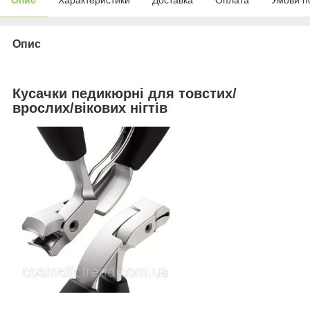
Опис
Кусачки педикюрні для товстих/
врослих
/вікових
нігтів