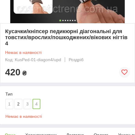
Кусачки/кніпсер педикюрні діагональні для
товстих/врослих/пошкоджених/вікових нігтів
4
Немає в наявності
Код: KusPed-01-diagon4/upd
Роздріб
420
₴
Тип
1
2
3
4
Немає в наявності
Опис
Характеристики
Доставка
Оплата
Умови п