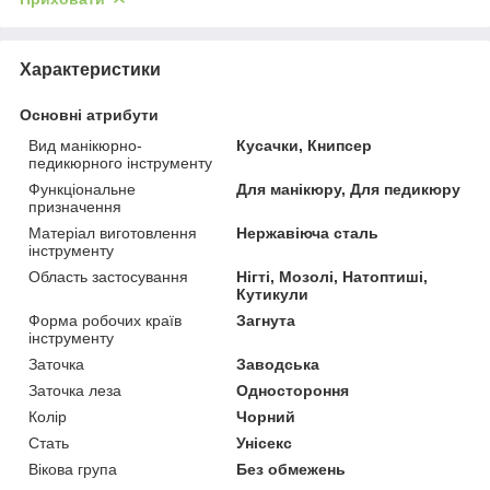
Характеристики
Основні атрибути
Вид манікюрно-
Кусачки, Книпсер
педикюрного інструменту
Функціональне
Для манікюру, Для педикюру
призначення
Матеріал виготовлення
Нержавіюча сталь
інструменту
Область застосування
Нігті, Мозолі, Натоптиші,
Кутикули
Форма робочих країв
Загнута
інструменту
Заточка
Заводська
Заточка леза
Одностороння
Колір
Чорний
Стать
Унісекс
Вікова група
Без обмежень