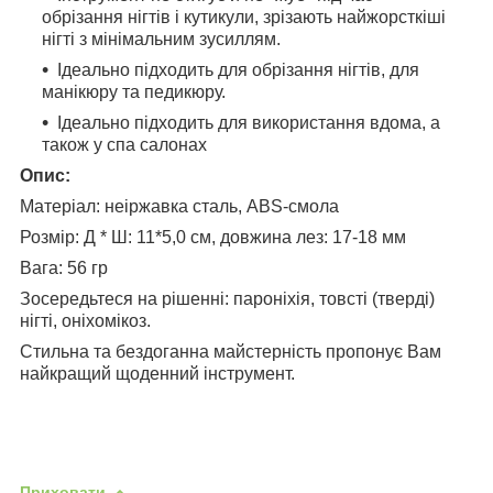
обрізання нігтів і кутикули, зрізають найжорсткіші
нігті з мінімальним зусиллям.
Ідеально підходить для обрізання нігтів,
для
манікюру та педикюру.
Ідеально підходить для використання вдома, а
також у спа салонах
Опис:
Матеріал: неіржавка сталь, ABS-смола
Розмір:
Д * Ш: 11*5,0 см, довжина лез: 17-18 мм
Вага: 56 гр
Зосередьтеся на рішенні: пароніхія, товсті (тверді)
нігті, оніхомікоз.
Стильна та бездоганна майстерність пропонує Вам
найкращий щоденний інструмент.
Приховати