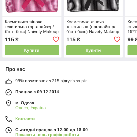
Косметичка жіноча
Косметичка жіноча
Косм
текстильна (органайзер/
текстильна (органайзер/
стьо
б'юті-бокс) Naivety Makeup
б'юті-бокс) Navety Makeup
19*1
Cosmetic Bag rose
Cosmetic Bag pink
115
115
99
₴
₴
19*12*11 см
19*12*11 см
Купити
Купити
Про нас
99% позитивних з 215 відгуків за рік
Працює з 09.12.2014
м. Одеса
Одеса, Україна
Контакти
Сьогодні працює з 12:00 до 18:00
Показати весь графік роботи