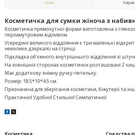
Опис
Харак
Косметичка для сумки жіноча з наби
Косметичка прямокутної форми виготовлена з глянсо
перламутровим відливом.
Усередині великого відділення є три маленькі відкри
невелике дзеркало на стрічці.
Підкладка об'ємного внутрішнього відділення зі шту
На зовнішніх сторонах косметички розташовані 2 киш
Має додаткову знімну ручку-петельку.
Розмір: 18.5*10*4.5 см.
Призначена для зберігання косметики, біжутерії та ін
Практично! Удобно! Стильно! Симпатично!
Косметика
Средства п