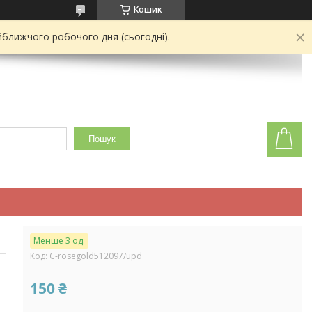
Кошик
йближчого робочого дня (сьогодні).
Пошук
Менше 3 од.
Код:
C-rosegold512097/upd
150 ₴