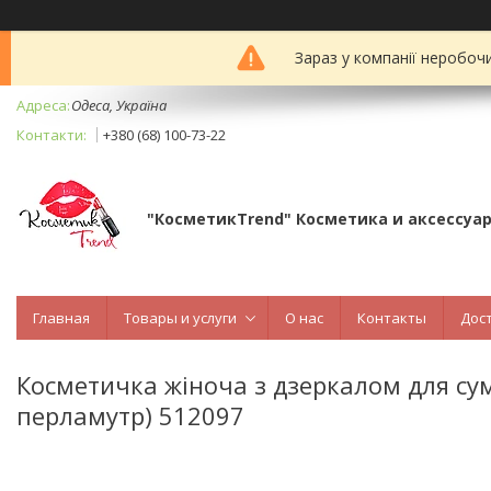
Зараз у компанії неробоч
Одеса, Україна
+380 (68) 100-73-22
"КосметикTrend" Косметика и аксессуа
Главная
Товары и услуги
О нас
Контакты
Дос
Косметичка жіноча з дзеркалом для су
перламутр) 512097