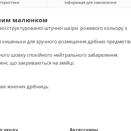
теристики
Інформація для замовлення
вним малюнком
вої структурованої штучної шкіри рожевого кольору з
ті кишеньки для зручного розміщення дрібних предметів 
чного шовку спокійного нейтрального забарвлення.
ені, що закриваються на змійці
.
ших жіночих дрібниць.
о уходу
Аксессуары