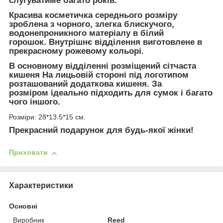
слугуватиме багато років.
Красива
косметичка
середнього розміру
зроблена з чорного, злегка блискучого,
водонепроникного матеріалу в білий
горошок. Внутрішнє відділення виготовлене в
прекрасному рожевому кольорі.
В
основному відділенні
розміщений сітчаста
кишеня На лицьовій стороні під логотипом
розташований
додаткова кишеня.
За
розміром ідеально підходить для сумок і багато
чого іншого.
Розміри: 28*13.5*15 см.
Прекрасний подарунок для будь-якої жінки!
Приховати
Характеристики
Основні
Виробник
Reed