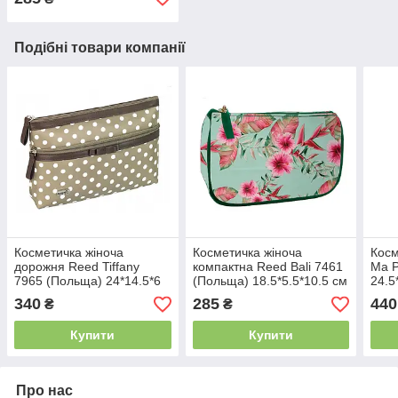
Подібні товари компанії
Косметичка жіноча
Косметичка жіноча
Косм
дорожня Reed Tiffany
компактна Reed Bali 7461
Ma P
7965 (Польща) 24*14.5*6
(Польща) 18.5*5.5*10.5 см
24.5
см
Новинка!!
340
285
440
₴
₴
Купити
Купити
Про нас