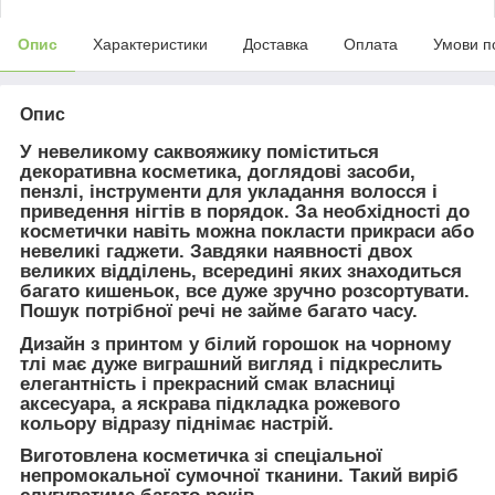
Опис
Характеристики
Доставка
Оплата
Умови п
Опис
У невеликому саквояжику поміститься
декоративна косметика, доглядові засоби,
пензлі, інструменти для укладання волосся і
приведення нігтів в порядок. За необхідності до
косметички навіть можна покласти прикраси або
невеликі гаджети. Завдяки наявності двох
великих відділень, всередині яких знаходиться
багато кишеньок, все дуже зручно розсортувати.
Пошук потрібної речі не займе багато часу.
Дизайн з принтом у білий горошок на чорному
тлі має дуже виграшний вигляд і підкреслить
елегантність і прекрасний смак власниці
аксесуара, а яскрава підкладка рожевого
кольору відразу піднімає настрій.
Виготовлена косметичка зі спеціальної
непромокальної сумочної тканини. Такий виріб