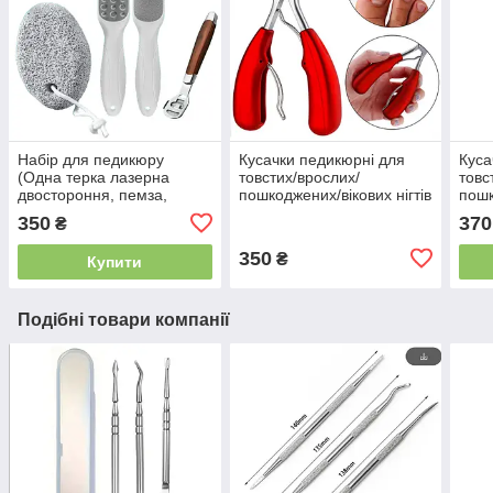
Набір для педикюру
Кусачки педикюрні для
Куса
(Одна терка лазерна
товстих/врослих/
товс
двостороння, пемза,
пошкоджених/вікових нігтів
пошк
станок, запаска/терка, 10
червоні
350
370
₴
лез)
350
₴
Купити
Подібні товари компанії