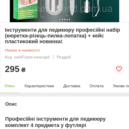
Інструменти для педикюру професійні набір
(кюретка-різець-пилка-лопатка) + кейс
пластиковий новинка!
Немає в наявності
Код: set4F/ped-new/upd
Роздріб
295
₴
Опис
Характеристики
Доставка
Оплата
Умови п
Опис
Професійні інструменти для педикюру
комплект 4
предмета у футлярі