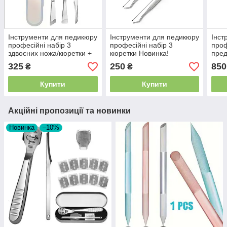
Інструменти для педикюру
Інструменти для педикюру
Інст
професійні набір 3
професійні набір 3
проф
здвоєних ножа/кюретки +
кюретки Новинка!
пред
кейс пластиковий
пилк
325
250
850
₴
₴
Купити
Купити
Акційні пропозиції та новинки
Новинка
–10%