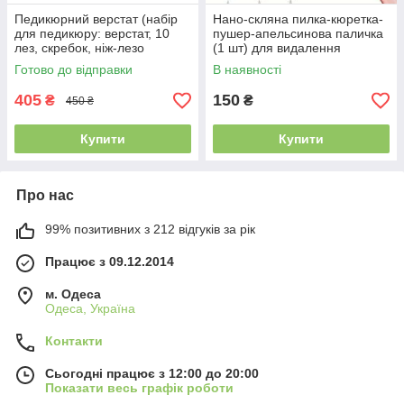
Педикюрний верстат (набір
Нано-скляна пилка-кюретка-
для педикюру: верстат, 10
пушер-апельсинова паличка
лез, скребок, ніж-лезо
(1 шт) для видалення
футляр)
кутикули/птеригія манікюр-
Готово до відправки
В наявності
педикюр
405
150
₴
₴
450 ₴
Купити
Купити
Про нас
99% позитивних з 212 відгуків за рік
Працює з 09.12.2014
м. Одеса
Одеса, Україна
Контакти
Сьогодні працює з 12:00 до 20:00
Показати весь графік роботи