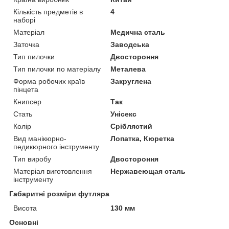
Кількість предметів в
4
наборі
Матеріал
Медична сталь
Заточка
Заводська
Тип пилочки
Двостороння
Тип пилочки по матеріалу
Металева
Форма робочих країв
Закруглена
пінцета
Книпсер
Так
Стать
Унісекс
Колір
Сріблястий
Вид манікюрно-
Лопатка, Кюретка
педикюрного інструменту
Тип виробу
Двостороння
Матеріал виготовлення
Нержавеющая сталь
інструменту
Габаритні розміри футляра
Висота
130 мм
Основні