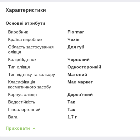
Характеристики
Основні атрибути
Виробник
Flormar
Країна виробник
Чехія
Область застосування
Для губ
олівця
Колір/Відтінок
Червоний
Тип олівця
Односторонній
Тип відтінку та кольору
Матовий
Класифікація
Мас маркет
косметичного засобу
Корпус олівця
Дерев'яний
Водостійкість
Так
Гіпоалергенний
Так
Вага
1.7 г
Приховати