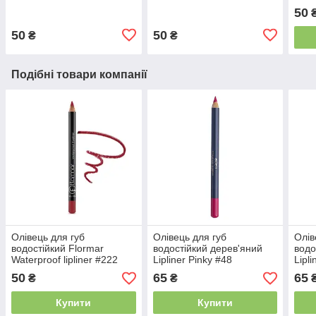
Plum
Peach
50
50
50
₴
₴
Подібні товари компанії
Олівець для губ
Олівець для губ
Олів
водостійкий Flormar
водостійкий дерев'яний
водо
Waterproof lipliner #222
Lipliner Pinky #48
Lipl
(яскраво-рожевий) Aden
(чер
50
65
65
₴
₴
Cosmetics
Cosm
Купити
Купити