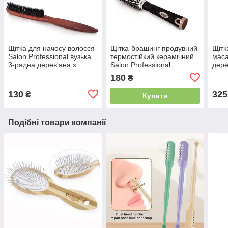
Щітка для начосу волосся
Щітка-брашинг продувний
Щітк
Salon Professional вузька
термостійкий керамічний
мас
3-рядна дерев'яна з
Salon Professional
дере
натуральною щетиною
9882BTC Ceramic
щет
180
₴
17059СМ
Prof
130
325
₴
Купити
Подібні товари компанії