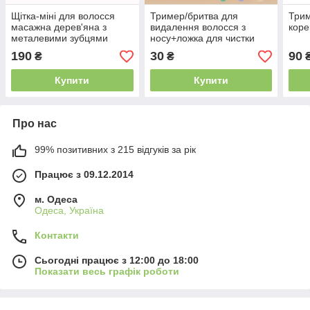
Щітка-міні для волосся
Тример/бритва для
Трим
масажна дерев'яна з
видалення волосся з
коре
металевими зубцями
носу+ложка для чистки
72252BP Salon
ушей спіральна
190
30
90
₴
₴
Professional
Купити
Купити
Про нас
99% позитивних з 215 відгуків за рік
Працює з 09.12.2014
м. Одеса
Одеса, Україна
Контакти
Сьогодні працює з 12:00 до 18:00
Показати весь графік роботи