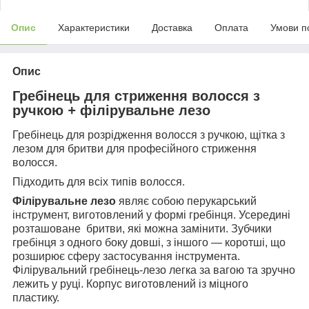
Опис
Характеристики
Доставка
Оплата
Умови п
Опис
Гребінець для стриження волосся з
ручкою
+
філірувальне
лезо
Гребінець
для розрідження волосся з ручкою, щітка з
лезом для бритви для професійного стриження
волосся.
Підходить для всіх типів волосся.
Філірувальне лезо
являє собою перукарський
інструмент, виготовлений у формі гребінця. Усередині
розташоване бритви, які можна замінити. Зубчики
гребінця з одного боку довші, з іншого — коротші, що
розширює сферу застосування інструмента.
Філірувальний гребінець-лезо легка за вагою та зручно
лежить у руці. Корпус виготовлений із міцного
пластику.