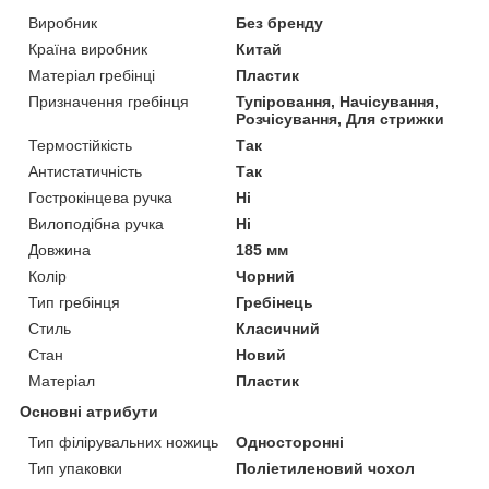
Виробник
Без бренду
Країна виробник
Китай
Матеріал гребінці
Пластик
Призначення гребінця
Тупіровання, Начісування,
Розчісування, Для стрижки
Термостійкість
Так
Антистатичність
Так
Гострокінцева ручка
Ні
Вилоподібна ручка
Ні
Довжина
185 мм
Колір
Чорний
Тип гребінця
Гребінець
Стиль
Класичний
Стан
Новий
Матеріал
Пластик
Основні атрибути
Тип філірувальних ножиць
Односторонні
Тип упаковки
Поліетиленовий чохол