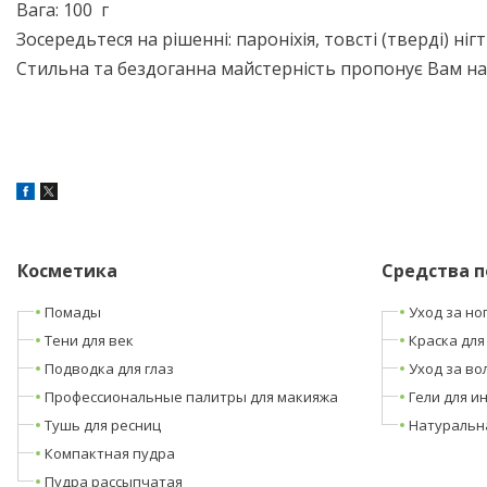
Вага: 100 г
Зосередьтеся на рішенні: пароніхія, товсті (тверді) нігт
Стильна та бездоганна майстерність пропонує Вам н
Косметика
Средства п
Помады
Уход за но
Тени для век
Краска для
Подводка для глаз
Уход за во
Профессиональные палитры для макияжа
Гели для и
Тушь для ресниц
Натуральн
Компактная пудра
Пудра рассыпчатая