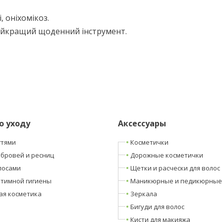
і, оніхомікоз.
айкращий щоденний інструмент.
о уходу
Аксессуары
гтями
Косметички
 бровей и ресниц
Дорожные косметички
лосами
Щетки и расчески для волос
нтимной гигиены
Маникюрные и педикюрные
ая косметика
Зеркала
Бигуди для волос
Кисти для макияжа