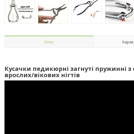
Опис
Харак
Кусачки педикюрні загнуті пружинні
з
врослих
/вікових
нігтів