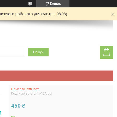
Кошик
ижчого робочого дня (завтра, 08.08).
Пошук
Немає в наявності
Код:
KusPed-prz-fik-12/upd
450 ₴