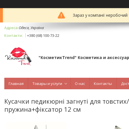
Зараз у компанії неробочий
Одеса, Україна
+380 (68) 100-73-22
"КосметикTrend" Косметика и аксессуа
Главная
Товары и услуги
О нас
Контакты
Дос
Кусачки педикюрні загнуті для товстих
пружина+фіксатор 12 cм