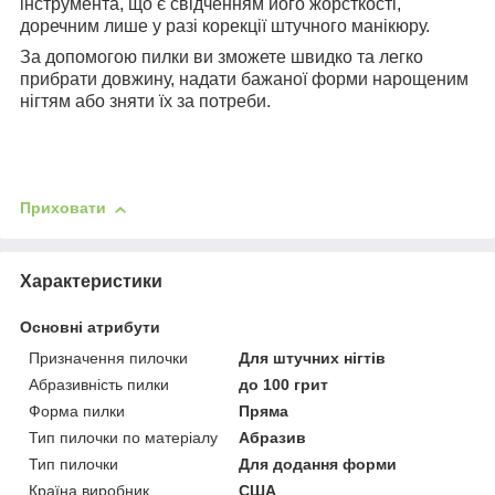
інструмента, що є свідченням його жорсткості,
доречним лише у разі корекції штучного манікюру.
За допомогою пилки ви зможете швидко та легко
прибрати довжину, надати бажаної форми нарощеним
нігтям або зняти їх за потреби.
Приховати
Характеристики
Основні атрибути
Призначення пилочки
Для штучних нігтів
Абразивність пилки
до 100 грит
Форма пилки
Пряма
Тип пилочки по матеріалу
Абразив
Тип пилочки
Для додання форми
Країна виробник
США