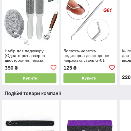
Набір для педикюру
Лопатка-кюретка
Кніп
(Одна терка лазерна
педикюрна двостороння
для 
двостороння, пемза,
неіржавка сталь G-01
віков
станок, запаска/терка, 10
350
125
₴
₴
лез)
220
Купити
Купити
Подібні товари компанії