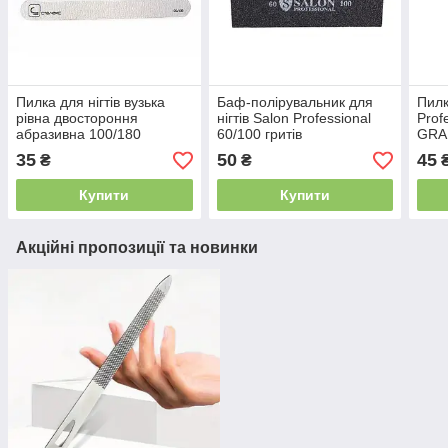
Пилка для нігтів вузька
Баф-полірувальник для
Пилк
рівна двостороння
нігтів Salon Professional
Prof
абразивна 100/180
60/100 гритів
GRAN
(чорна/сіра) Сталекс
35
50
45
₴
₴
Купити
Купити
Акційні пропозиції та новинки