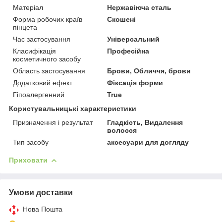
Матеріал
Нержавіюча сталь
Форма робочих країв
Скошені
пінцета
Час застосування
Універсальний
Класифікація
Професійна
косметичного засобу
Область застосування
Брови, Обличчя, брови
Додатковий ефект
Фіксація форми
Гіпоалергенний
True
Користувальницькі характеристики
Призначення і результат
Гладкість, Видалення
волосся
Тип засобу
аксесуари для догляду
Приховати
Умови доставки
Нова Пошта