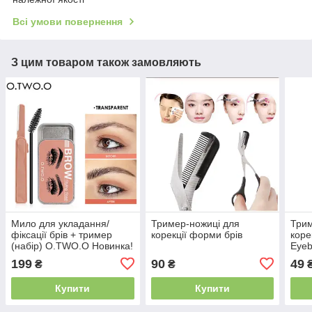
Всі умови повернення
З цим товаром також замовляють
Мило для укладання/
Тример-ножиці для
Трим
фіксації брів + тример
корекції форми брів
коре
(набір) O.TWO.O Новинка!
Eyeb
Knif
199
90
49
₴
₴
Купити
Купити