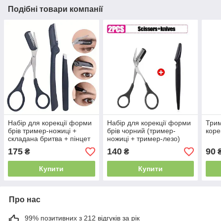
Подібні товари компанії
Набір для корекції форми
Набір для корекції форми
Трим
брів тример-ножиці +
брів чорний (тример-
коре
складана бритва + пінцет
ножиці + тример-лезо)
скошений
175
140
90
₴
₴
Купити
Купити
Про нас
99% позитивних з 212 відгуків за рік